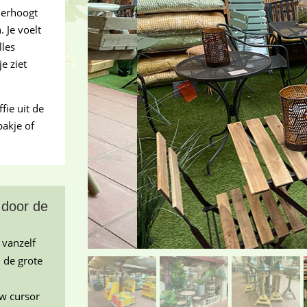
derhoogt
 Je voelt
lles
e ziet
fie uit de
akje of
 door de
 vanzelf
n de grote
uw cursor